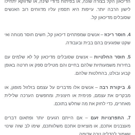
הדיכאון הקל בצורה שונה, או בפיתוח נדודי שינה, או שדווקא יתחילו
לישון הרבה יותר. עייפות היא תסמין עליו מדווחים רוב האנשים
שסובלים מדיכאון קל.
4. חוסר ריכוז
– אנשים שמפתחים דיכאון קל, חשים חוסר מנוחה ואי
שקט שפוגעים בהם בבית ובעבודה.
5. חוסר החלטיות
– אנשים שסובלים מדיכאון קל לא שלמים עם
בחירות משמעותיות שלהם בחיים והם מטילים ספק או חרטה באופן
קבוע ובולט, בהחלטות שלהם.
6. ביקורת רבה
– אנשים אלו מדברים על עצמם בזלזול מופגן, או
מבקרים את עצמם, פנימית או חיצונית, ומחפשים הערכה שלילית
מאחרים, כדי לחזק את מה שחלש בתוכם.
7. התפרצויות זעם
– אם הייתם רגועים יותר ופתאום דברים
מעצבנים אתכם, או מוציאים אתכם משלוותכם, שימו לב שזה שינוי
שאמור להדליק נורה אדומה.