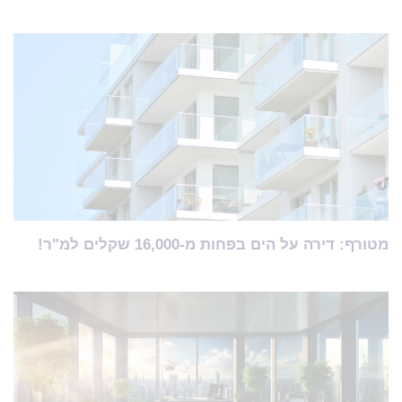
מטורף: דירה על הים בפחות מ-16,000 שקלים למ"ר!