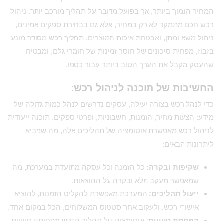
המחיר הנמוך ביותר, אך בפועל מדובר על תהליך מורכב יותר. ניהול
רכש חכם מתמקד לא רק במחיר, אלא גם בבחירת ספקים אמינים,
ניהול משא ומתן, ואבטחת איכות המוצרים. תהליך רכש מסודר מונע
בזבוז, מפחית סיכונים של חוסר זמינות של חומרי גלם, ומבטיח
שהעסק מקבל את הערך הטוב ביותר עבור כספו.
החשיבות של תוכנה לניהול רכש:
כדי לנהל רכש בצורה יעילה, עסקים נדרשים לנהל כמות גדולה של
מידע: הצעות מחיר, הזמנות, חשבוניות, ופרטי ספקים. תוכנה ייעודית
לניהול רכש מאפשרת אוטומציה של תהליכים אלה, מה שמביא
ליתרונות הבאים:
שקיפות ובקרה:
כל הזמנה וכל עסקה מתועדת במערכת, מה
שמאפשר מעקב מלא ובקרה על ההוצאות.
ייעול תהליכים:
המערכת מאפשרת להקליט הזמנות, להוציא
אישורי רכש, ולעקוב אחר סטטוס המשלוחים, הכל במקום אחד.
הפחתת טעויות:
אוטומציה של תהליך הרכש מפחיתה טעויות