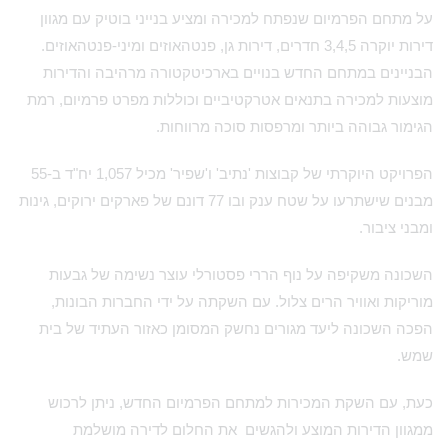
על מתחם הפרמיום שנפתח למכירה ומציע בנייני בוטיק עם מגוון
דירות יוקרה 3,4,5 חדרים, דירות גן, פנטהאוזים ומיני-פנטהאוזים.
הבניינים במתחם החדש בנויים בארכיטקטורה מרהיבה והדירות
מוצעות למכירה בתנאים אטרקטיביים וכוללות מפרט פרמיום, רמת
הגימור גבוהה ביותר ומרפסות סוכה מרווחות.
הפרויקט היוקרתי של קבוצות 'נתיב' ו'שפיר' מכיל 1,057 יח"ד ב-55
מבנים שישתרעו על שטח ענק ובו 77 דונם של פארקים ירוקים, גינות
ומבני ציבור.
השכונה משקיפה על נוף הררי פסטורלי עוצר נשימה של גבעות
מוריקות ואוויר הרים צלול. עם השקתה על ידי החברות הבונות,
הפכה השכונה ליעד מגורים נחשק המסומן כאזור העתיד של בית
שמש.
כעת, עם השקת המכירות למתחם הפרמיום החדש, ניתן לרכוש
ממגוון הדירות המוצע ולהגשים את החלום לדירה מושלמת