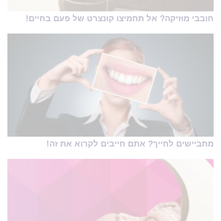
חובבי מוזיקה? אל תחמיצו קונצרט של פעם בחיים!
מתביישים לחייך? אתם חייבים לקרוא את זה!