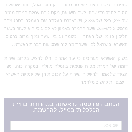
שנפח הרכישות באתרי אינטרנט זרים רק הולך וגדל, ויותר ישראלים
טסים לחו"ל מדי שנה. לשם השוואה, מקס גובה עמלת המרת מט"ח
של 3%, כאל של 2.8%, וישראכרט העלתה את העמלה בספטמבר
מ־2.3% ל־2.5%. שער ההמרה באמזון לא קבוע כי הוא קשור בשער
חליפין פנימי של האתר – כלומר נע בין שער נמוך מרוב כרטיסי
האשראי בישראל לבין שער דומה לזה שמציעות חברות האשראי.
בשוק האשראי מעריכים כי עוד אתרים יחלו להציע בקרוב שירות
דומה של המרת מט"ח פנימית בעמלה מוזלת. במקרה כזה, עשוי
הצעד של אמזון להשליך ישירות על הכנסותיהן של ענקיות האשראי
– שצפויות להשיב מלחמה.
הכתבה פורסמה לראשונה במהדורת 'בחזית
הכלכלית' במייל. להרשמה: