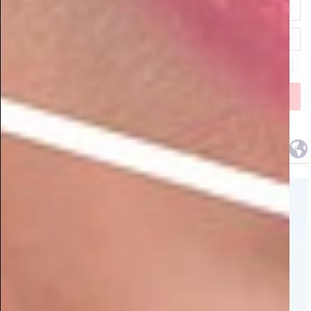
מטורף: דירה על הים בפחות מ-16,000 שקלים למ"ר!