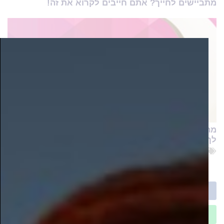
מתביישים לחייך? אתם חייבים לקרוא את זה!
מה אפשר לעשות נגד הבחילות בהריון? המומחים יענו
לך בקליק
אמזון
,
ישראכרט
,
כאל
,
מט"ח
,
מקס
,
עמלת המרה
,
קניות ברשת