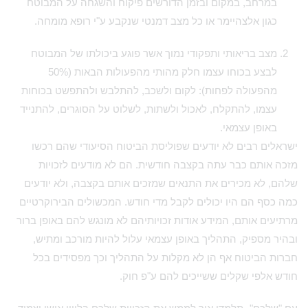
במרחב, במקום ובזמן הדורשים פיקוח והשגחה על המבוטח
כגון אלצהיימר או כל מצב דמנטי שנקבע ע"י רופא מומחה.
מצב בריאותי ותפקודי נמוך אשר פוגע ביכולתו של המבוטח
לבצע בכוחו עצמו חלק מהותי מהפעולות הבאות (50%
מהפעולה לפחות): לקום ולשכב, להתלבש ולהתפשט בכוחות
עצמו, להתקלח, לאכול ולשתות, לשלוט על הסוגרים, להתנייד
באופן עצמאי.
ישראלים רבים לא יודעים שפוליסת הביטוח הסיעודי שהם רכשו
מזכה אותם כבר עתה בקצבה חודשית. הם לא מודעים לזכויות
שלהם, לא מכירים את התנאים שמזכים אותם בקצבה, ולא יודעים
כמה כסף הם היו יכולים לקבל מדי חודש. המכשולים הבירוקרטיים
מרתיעים אותם, המידע אודות זכויותיהם לא מונגש להם באופן ברור
ובהיר מספיק, התהליך באופן עצמאי עלול להיות מורכב ומתיש,
חברות הביטוח אף הן לא מקלות על התהליך וכך מפסידים בכל
חודש אלפי שקלים ששייכים להם ע"פ חוק.