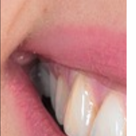
מקש Esc יפתח ויסגור את סרגל הנגישות
מקש Ctrl + יגדיל את הטקסט באתר
מקש Ctrl – יקטין את הטקסט באתר
מקש Ctrl 0 יחזיר את האתר לגדלו המקורי
מקש רווח (SPACE) יוריד את האתר כלפי מטה.
מקש F11 יגדיל את המסך לגודל מלא – לחיצה נוספת תקטין
אותו חזרה.
למען הסר ספק
:
אנחנו מחויבים להפוך את אתרינו לנגיש לכלל האנשים,בעלי יכולות