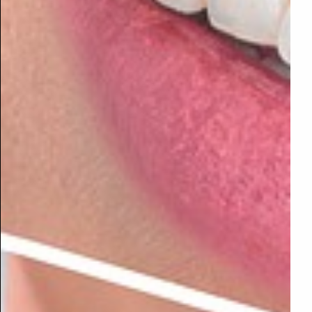
ובעלי מוגבלויות.
באתר זה תוכלו למצוא את הטכנולוגיה המתאימה לצרכים שלכם.
אתר זה הנו אתר שמיש לכלל האוכלוסייה ברובו ובהשתדלות
מקסימאלית..
ייתכן ותמצאו אלמנטים שאינם מונגשים כי טרם הונגשו או שלא
נמצאה טכנולוגיה מתאימה ולצד זה אנו מבטיחים כי מתבצעים
מרב המאמצים לשפר ולהנגיש ברמה גבוהה ובלי פשרות.
במידה ונתקלתם בקושי בגלישה באתר וצפייה בתוכנו אנו
מתנצלים ונשמח מאוד כי תפנו את תשומת ליבנו לכך .
office@smart-magazine.co.il