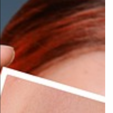
כפתור הגדלת סמן העכבר
כפתור הגדלת סמן העכבר ושינוי צבעו לשחור
כפתור מצב קריאת האתר
כפתור המציג את הצהרת הנגישות
כפתור איפוס המבטל את הנגישות
כפתור שליחת משוב נגישות
כפתור שינוי שפת הסרגל והצהרת הנגישות בהתאם
בסרגל הנגישות יש
2
סוגים של הגדלות לנוחיותכם
,
אך אם
תרצו להגדיל עוד את האותיות תוכלו להשתמש בפונקציות
המקלדת הבאות
: